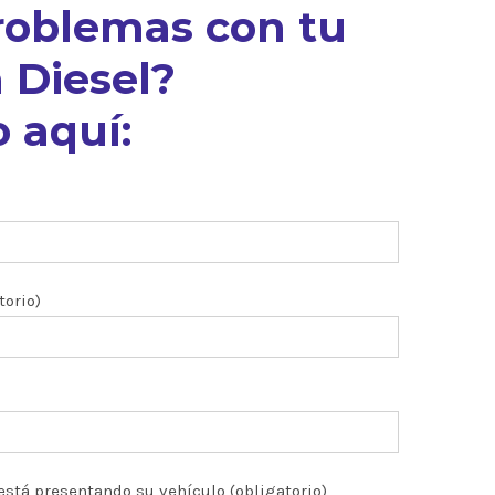
roblemas con tu
 Diesel?
 aquí:
torio)
está presentando su vehículo (obligatorio)