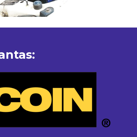
antas: