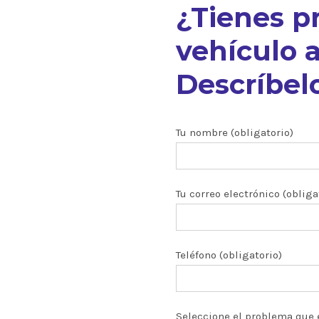
¿Tienes p
vehículo a
Descríbelo
nuestros
Tu nombre (obligatorio)
Tu correo electrónico (obliga
ón CRDI
zados
Teléfono (obligatorio)
 y turbos
Seleccione el problema que 