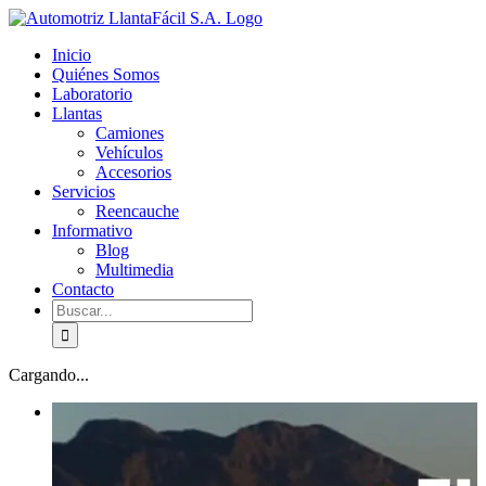
Skip
facebook
youtube
to
Inicio
content
Quiénes Somos
Laboratorio
Llantas
Camiones
Vehículos
Accesorios
Servicios
Reencauche
Informativo
Blog
Multimedia
Contacto
Buscar:
Cargando...