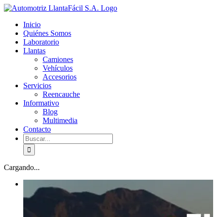
Skip
facebook
youtube
to
Inicio
content
Quiénes Somos
Laboratorio
Llantas
Camiones
Vehículos
Accesorios
Servicios
Reencauche
Informativo
Blog
Multimedia
Contacto
Buscar:
Cargando...