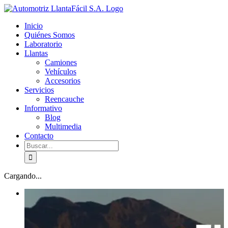
Skip
facebook
youtube
to
Inicio
content
Quiénes Somos
Laboratorio
Llantas
Camiones
Vehículos
Accesorios
Servicios
Reencauche
Informativo
Blog
Multimedia
Contacto
Buscar:
Cargando...