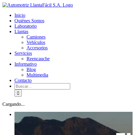
Skip
facebook
youtube
to
Inicio
content
Quiénes Somos
Laboratorio
Llantas
Camiones
Vehículos
Accesorios
Servicios
Reencauche
Informativo
Blog
Multimedia
Contacto
Buscar:
Cargando...