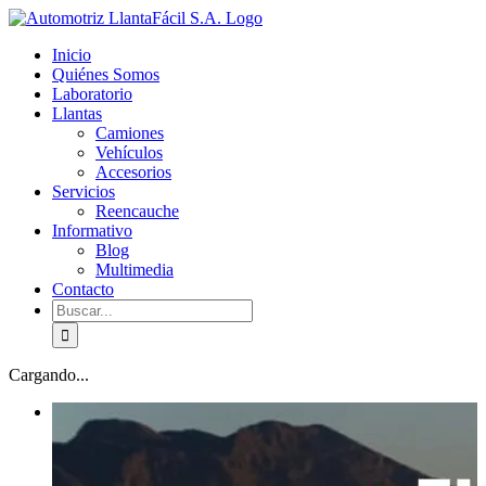
Skip
facebook
youtube
to
Inicio
content
Quiénes Somos
Laboratorio
Llantas
Camiones
Vehículos
Accesorios
Servicios
Reencauche
Informativo
Blog
Multimedia
Contacto
Buscar:
Cargando...