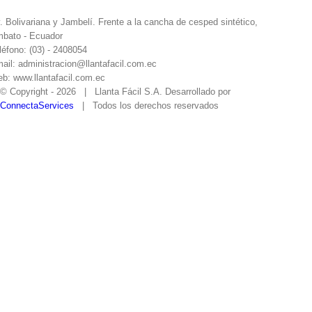
. Bolivariana y Jambelí. Frente a la cancha de cesped sintético,
bato - Ecuador
léfono: (03) - 2408054
ail: administracion@llantafacil.com.ec
b: www.llantafacil.com.ec
© Copyright -
2026 | Llanta Fácil S.A. Desarrollado por
ConnectaServices
| Todos los derechos reservados