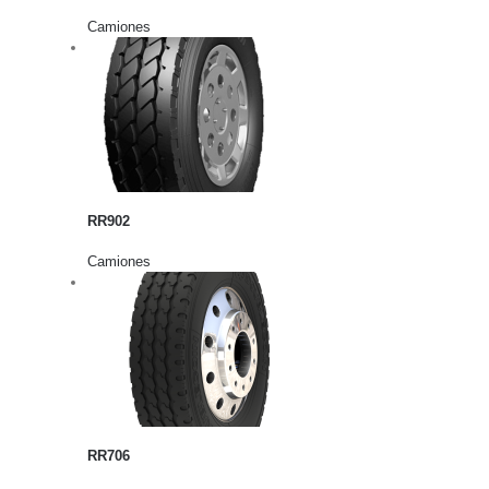
Camiones
rito
lles
RR902
Camiones
rito
lles
RR706