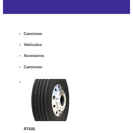
Camiones
Vehículos
Accesorios
Camiones
rito
lles
RT606