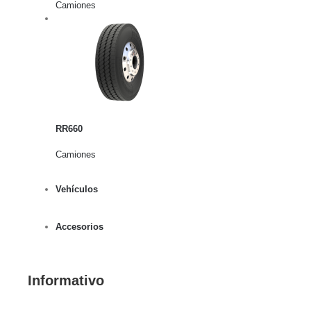
Camiones
rito
lles
RR660
Camiones
Vehículos
Accesorios
Informativo