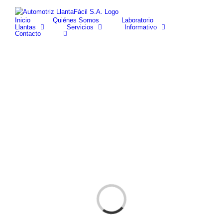
Skip
facebook
youtube
to
Inicio
Quiénes Somos
Laboratorio
content
Llantas
Servicios
Informativo
Contacto
Cargando...