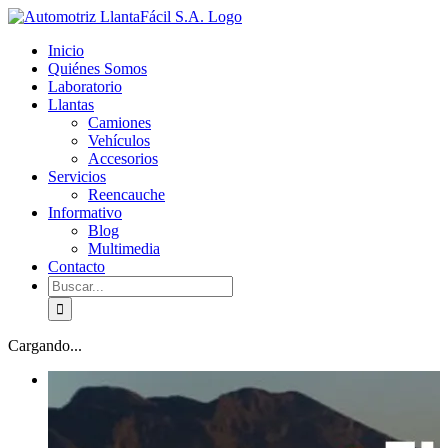
Skip
facebook
youtube
to
Inicio
content
Quiénes Somos
Laboratorio
Llantas
Camiones
Vehículos
Accesorios
Servicios
Reencauche
Informativo
Blog
Multimedia
Contacto
Buscar:
Cargando...