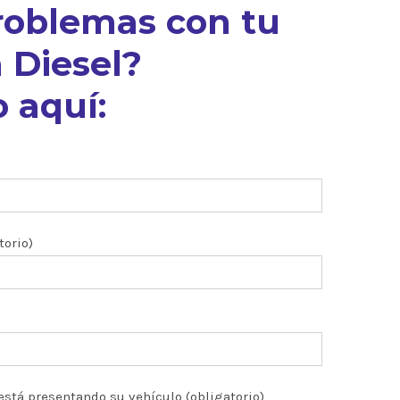
roblemas con tu
 Diesel?
 aquí:
torio)
está presentando su vehículo (obligatorio)