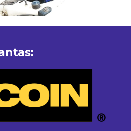
antas: