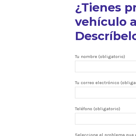
¿Tienes p
vehículo a
Descríbelo
nuestros
Tu nombre (obligatorio)
Tu correo electrónico (obliga
ón CRDI
zados
Teléfono (obligatorio)
 y turbos
Seleccione el problema que 