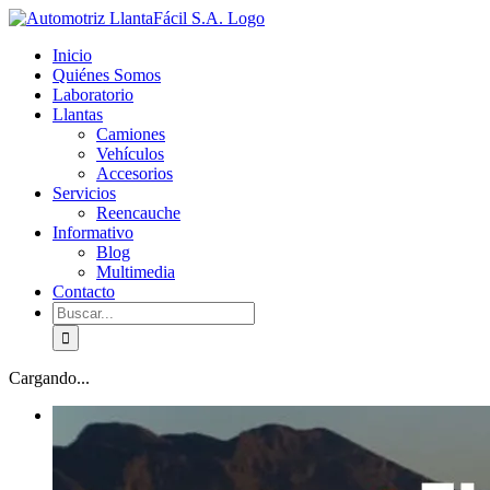
Skip
facebook
youtube
to
Inicio
content
Quiénes Somos
Laboratorio
Llantas
Camiones
Vehículos
Accesorios
Servicios
Reencauche
Informativo
Blog
Multimedia
Contacto
Buscar:
Cargando...