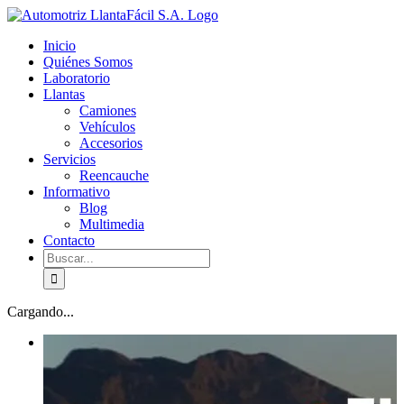
Skip
facebook
youtube
to
Inicio
content
Quiénes Somos
Laboratorio
Llantas
Camiones
Vehículos
Accesorios
Servicios
Reencauche
Informativo
Blog
Multimedia
Contacto
Buscar:
Cargando...