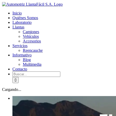
Skip
facebook
youtube
to
Inicio
content
Quiénes Somos
Laboratorio
Llantas
Camiones
Vehículos
Accesorios
Servicios
Reencauche
Informativo
Blog
Multimedia
Contacto
Buscar:
Cargando...