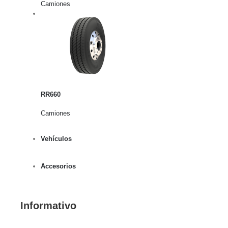
Camiones
rito
lles
RR660
Camiones
Vehículos
Accesorios
Informativo