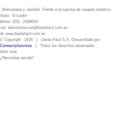
. Bolivariana y Jambelí. Frente a la cancha de cesped sintético,
bato - Ecuador
léfono: (03) - 2408054
ail: administracion@llantafacil.com.ec
b: www.llantafacil.com.ec
© Copyright -
2026 | Llanta Fácil S.A. Desarrollado por
ConnectaServices
| Todos los derechos reservados
Abrir chat
¿Necesitas ayuda?