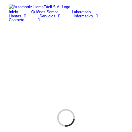
Skip
facebook
youtube
to
Inicio
Quiénes Somos
Laboratorio
content
Llantas
Servicios
Informativo
Contacto
Cargando...