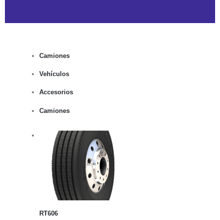
Camiones
Vehículos
Accesorios
Camiones
rito
lles
RT606