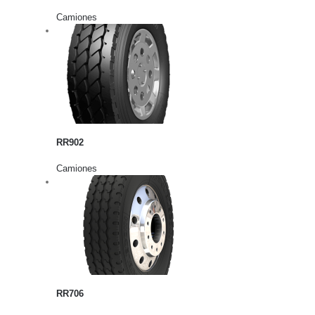
Camiones
rito
lles
RR902
Camiones
rito
lles
RR706