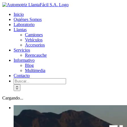
Skip
facebook
youtube
to
Inicio
content
Quiénes Somos
Laboratorio
Llantas
Camiones
Vehículos
Accesorios
Servicios
Reencauche
Informativo
Blog
Multimedia
Contacto
Buscar:
Cargando...