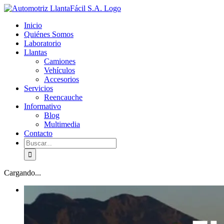
Skip
facebook
youtube
to
Inicio
content
Quiénes Somos
Laboratorio
Llantas
Camiones
Vehículos
Accesorios
Servicios
Reencauche
Informativo
Blog
Multimedia
Contacto
Buscar:
Cargando...