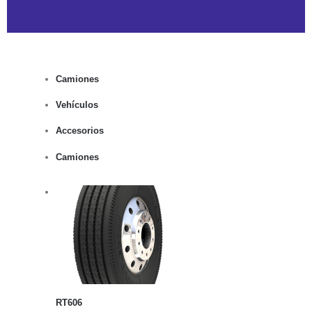
Camiones
Vehículos
Accesorios
Camiones
rito
lles
RT606