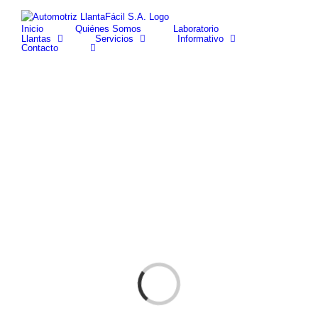
Skip
facebook
youtube
to
Inicio
Quiénes Somos
Laboratorio
content
Llantas
Servicios
Informativo
Contacto
Cargando...