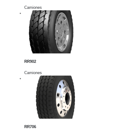
Camiones
rito
lles
RR902
Camiones
rito
lles
RR706