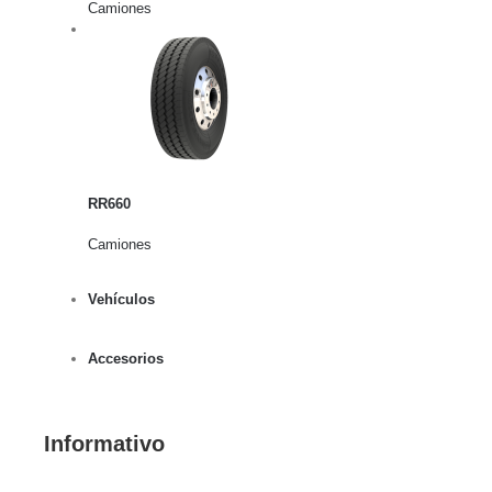
Camiones
rito
lles
RR660
Camiones
Vehículos
Accesorios
Informativo