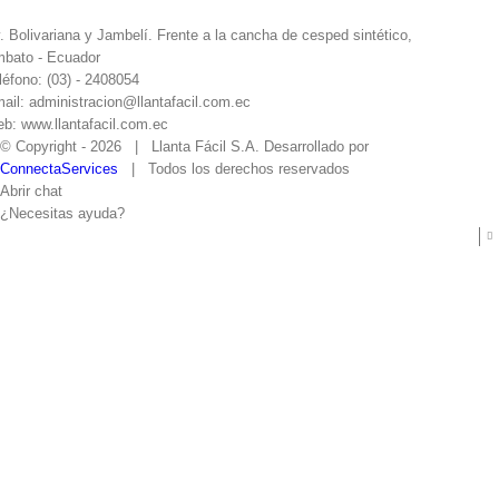
. Bolivariana y Jambelí. Frente a la cancha de cesped sintético,
bato - Ecuador
léfono: (03) - 2408054
ail: administracion@llantafacil.com.ec
b: www.llantafacil.com.ec
© Copyright -
2026 | Llanta Fácil S.A. Desarrollado por
ConnectaServices
| Todos los derechos reservados
Abrir chat
¿Necesitas ayuda?
