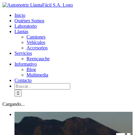
Skip
facebook
youtube
to
Inicio
content
Quiénes Somos
Laboratorio
Llantas
Camiones
Vehículos
Accesorios
Servicios
Reencauche
Informativo
Blog
Multimedia
Contacto
Buscar:
Cargando...