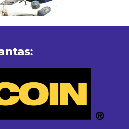
antas: