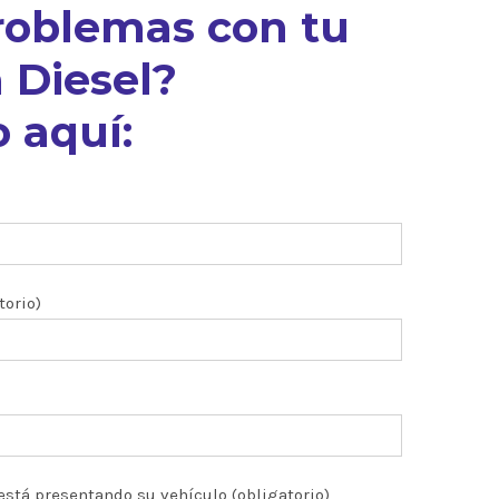
roblemas con tu
 Diesel?
 aquí:
torio)
está presentando su vehículo (obligatorio)