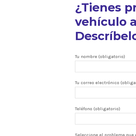
¿Tienes p
vehículo a
Descríbelo
nuestros
Tu nombre (obligatorio)
Tu correo electrónico (obliga
ón CRDI
zados
Teléfono (obligatorio)
 y turbos
Seleccione el problema que 