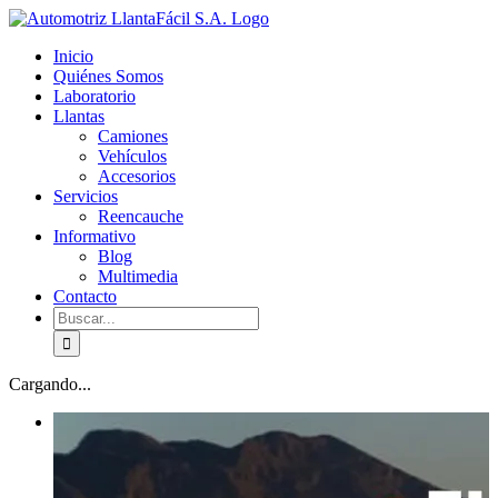
Skip
facebook
youtube
to
Inicio
content
Quiénes Somos
Laboratorio
Llantas
Camiones
Vehículos
Accesorios
Servicios
Reencauche
Informativo
Blog
Multimedia
Contacto
Buscar:
Cargando...