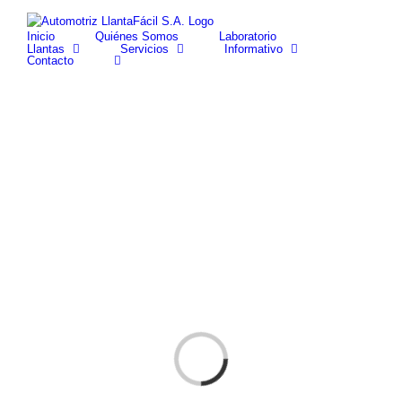
Skip
facebook
youtube
to
Inicio
Quiénes Somos
Laboratorio
content
Llantas
Servicios
Informativo
Contacto
Cargando...