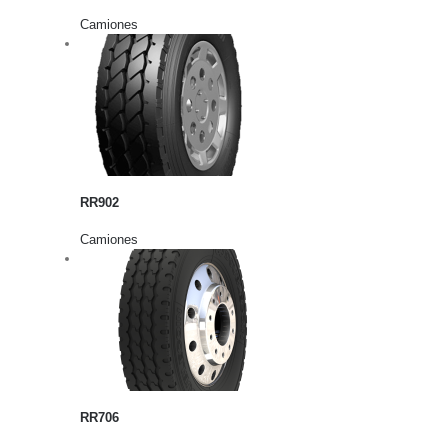
Camiones
rito
lles
RR902
Camiones
rito
lles
RR706