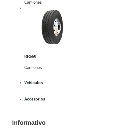
Camiones
rito
lles
RR660
Camiones
Vehículos
Accesorios
Informativo