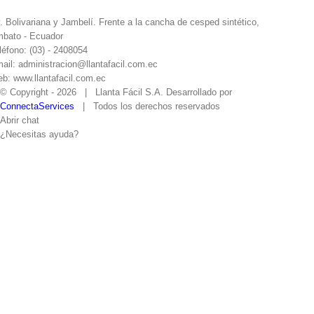
. Bolivariana y Jambelí. Frente a la cancha de cesped sintético,
bato - Ecuador
léfono: (03) - 2408054
ail: administracion@llantafacil.com.ec
b: www.llantafacil.com.ec
© Copyright -
2026 | Llanta Fácil S.A. Desarrollado por
ConnectaServices
| Todos los derechos reservados
Abrir chat
¿Necesitas ayuda?