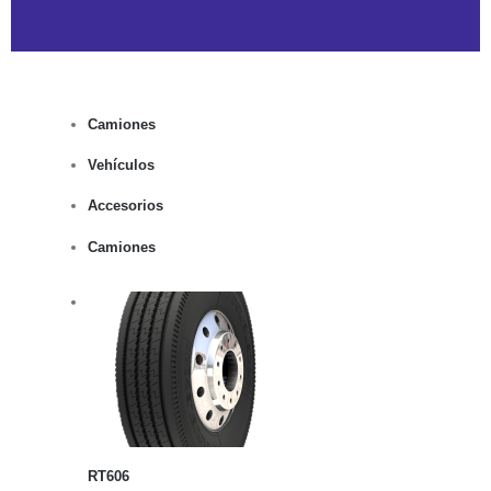
Camiones
Vehículos
Accesorios
Camiones
rito
lles
RT606