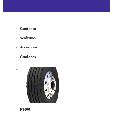
Camiones
Vehículos
Accesorios
Camiones
rito
lles
RT606