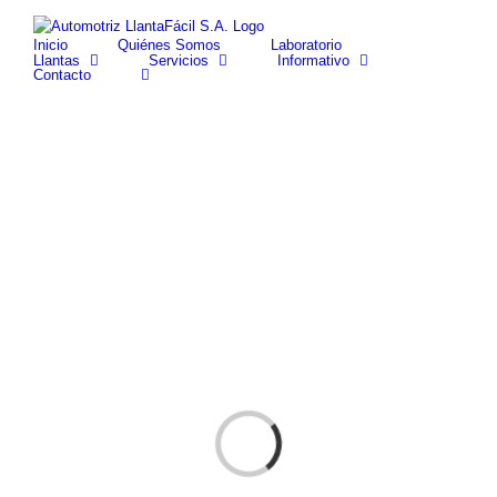
Skip
facebook
youtube
to
Inicio
Quiénes Somos
Laboratorio
content
Llantas
Servicios
Informativo
Contacto
Cargando...