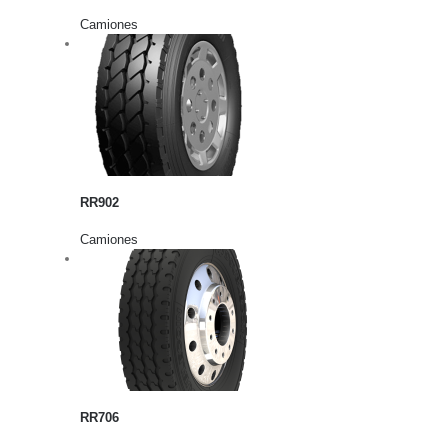
Camiones
rito
lles
RR902
Camiones
rito
lles
RR706