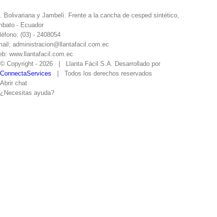
. Bolivariana y Jambelí. Frente a la cancha de cesped sintético,
bato - Ecuador
léfono: (03) - 2408054
ail: administracion@llantafacil.com.ec
b: www.llantafacil.com.ec
© Copyright -
2026 | Llanta Fácil S.A. Desarrollado por
ConnectaServices
| Todos los derechos reservados
Abrir chat
¿Necesitas ayuda?