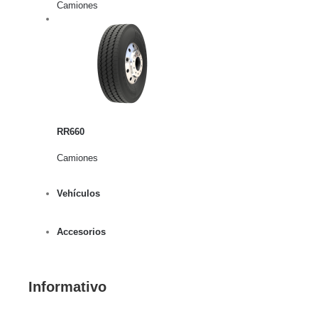
Camiones
rito
lles
RR660
Camiones
Vehículos
Accesorios
Informativo