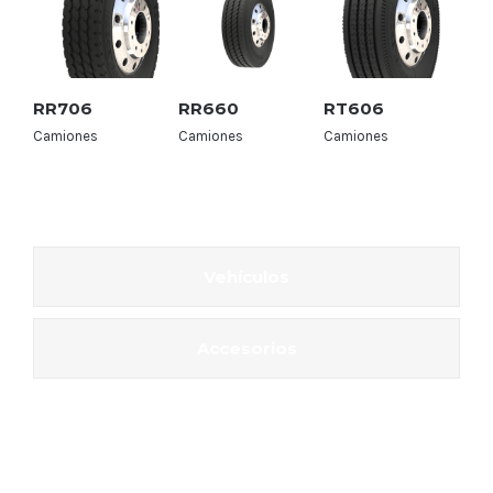
RR706
RR660
RT606
RR
Detalles
Detalles
Detalles
Camiones
Camiones
Camiones
Ca
Vehículos
Accesorios