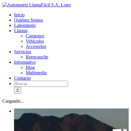
Skip
facebook
youtube
to
Inicio
content
Quiénes Somos
Laboratorio
Llantas
Camiones
Vehículos
Accesorios
Servicios
Reencauche
Informativo
Blog
Multimedia
Contacto
Buscar:
Cargando...