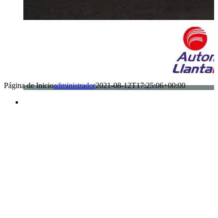
Página de Inicio
administrador
2021-08-12T17:25:06+00:00
Benefìciate
con nuestros
servicios