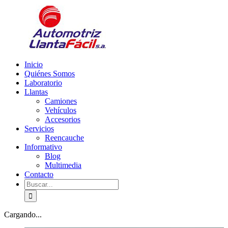
Skip
facebook
youtube
to
content
Inicio
Quiénes Somos
Laboratorio
Llantas
Camiones
Vehículos
Accesorios
Servicios
Reencauche
Informativo
Blog
Multimedia
Contacto
Buscar:
Cargando...