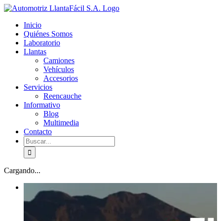
Skip
facebook
youtube
to
Inicio
content
Quiénes Somos
Laboratorio
Llantas
Camiones
Vehículos
Accesorios
Servicios
Reencauche
Informativo
Blog
Multimedia
Contacto
Buscar:
Cargando...