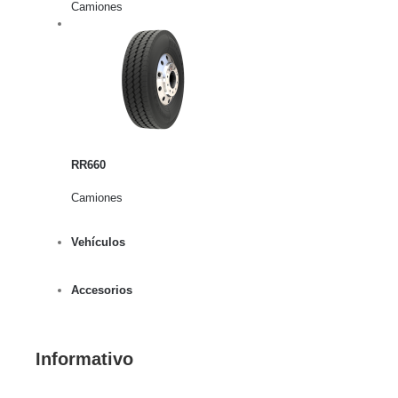
Camiones
rito
lles
RR660
Camiones
Vehículos
Accesorios
Informativo