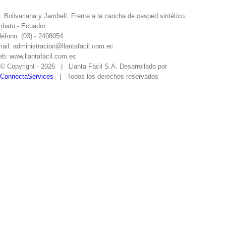
. Bolivariana y Jambelí. Frente a la cancha de cesped sintético,
bato - Ecuador
léfono: (03) - 2408054
ail: administracion@llantafacil.com.ec
b: www.llantafacil.com.ec
© Copyright -
2026 | Llanta Fácil S.A. Desarrollado por
ConnectaServices
| Todos los derechos reservados