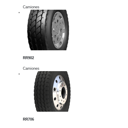
Camiones
rito
lles
RR902
Camiones
rito
lles
RR706