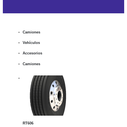
Camiones
Vehículos
Accesorios
Camiones
rito
lles
RT606