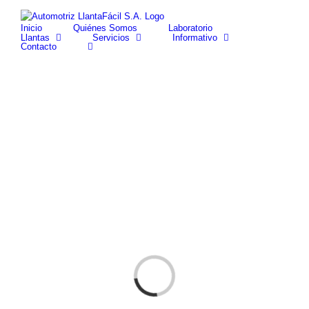
Skip
facebook
youtube
to
Inicio
Quiénes Somos
Laboratorio
content
Llantas
Servicios
Informativo
Contacto
Cargando...