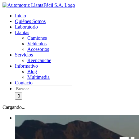
Skip
facebook
youtube
to
Inicio
content
Quiénes Somos
Laboratorio
Llantas
Camiones
Vehículos
Accesorios
Servicios
Reencauche
Informativo
Blog
Multimedia
Contacto
Buscar:
Cargando...