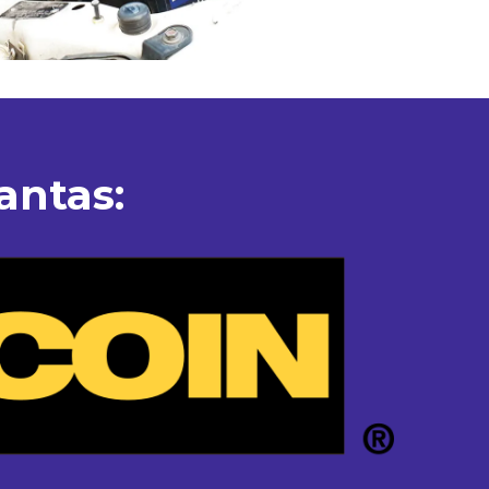
antas: