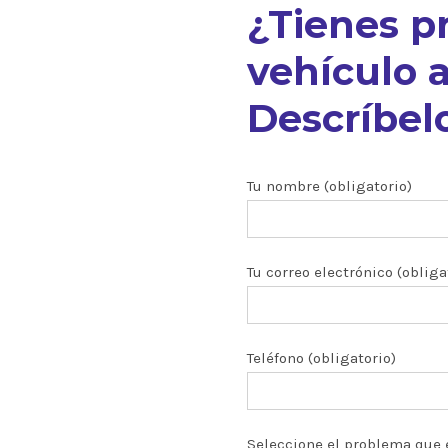
¿Tienes p
vehículo a
Descríbelo
nuestros
Tu nombre (obligatorio)
Tu correo electrónico (obliga
ón CRDI
zados
Teléfono (obligatorio)
 y turbos
Seleccione el problema que 