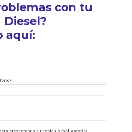
roblemas con tu
 Diesel?
 aquí:
torio)
está presentando su vehículo (obligatorio)