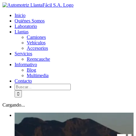
Skip
facebook
youtube
to
Inicio
content
Quiénes Somos
Laboratorio
Llantas
Camiones
Vehículos
Accesorios
Servicios
Reencauche
Informativo
Blog
Multimedia
Contacto
Buscar:
Cargando...