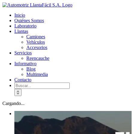
Skip
facebook
youtube
to
Inicio
content
Quiénes Somos
Laboratorio
Llantas
Camiones
Vehículos
Accesorios
Servicios
Reencauche
Informativo
Blog
Multimedia
Contacto
Buscar:
Cargando...