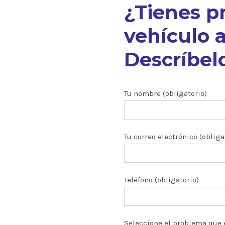
¿Tienes p
vehículo a
Descríbelo
nuestros
Tu nombre (obligatorio)
Tu correo electrónico (obliga
ón CRDI
zados
Teléfono (obligatorio)
 y turbos
Seleccione el problema que 