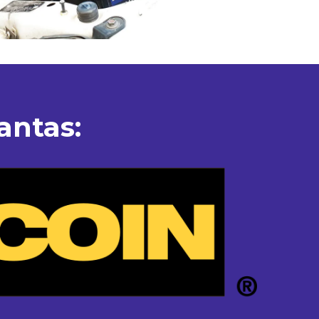
antas: