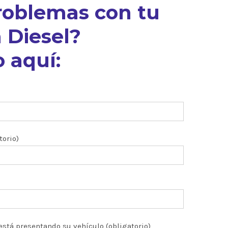
roblemas con tu
 Diesel?
 aquí:
torio)
está presentando su vehículo (obligatorio)