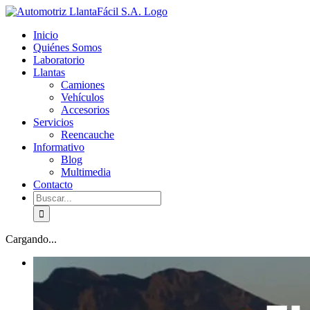
Skip
facebook
youtube
to
Inicio
content
Quiénes Somos
Laboratorio
Llantas
Camiones
Vehículos
Accesorios
Servicios
Reencauche
Informativo
Blog
Multimedia
Contacto
Buscar:
Cargando...