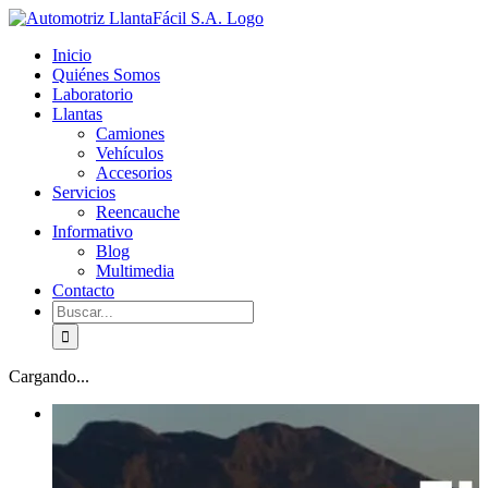
Skip
facebook
youtube
to
Inicio
content
Quiénes Somos
Laboratorio
Llantas
Camiones
Vehículos
Accesorios
Servicios
Reencauche
Informativo
Blog
Multimedia
Contacto
Buscar:
Cargando...