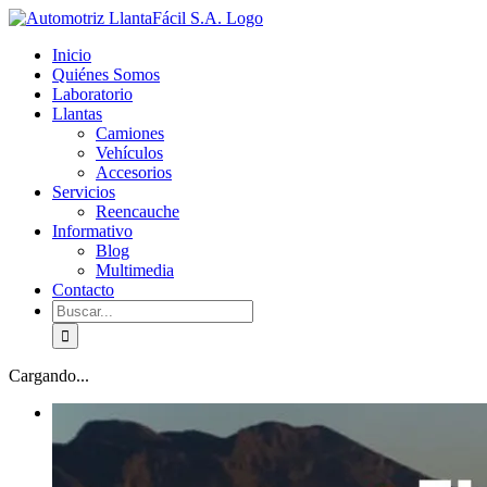
Skip
facebook
youtube
to
Inicio
content
Quiénes Somos
Laboratorio
Llantas
Camiones
Vehículos
Accesorios
Servicios
Reencauche
Informativo
Blog
Multimedia
Contacto
Buscar:
Cargando...