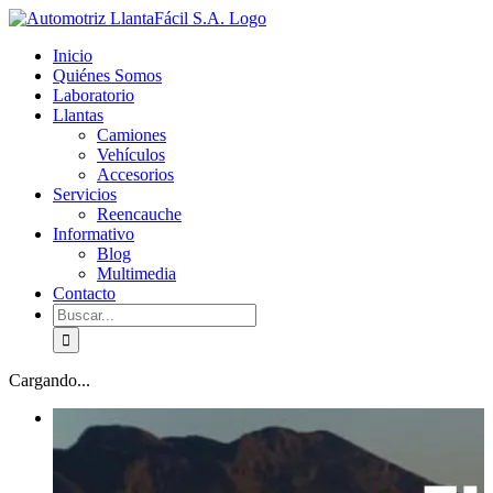
Skip
facebook
youtube
to
Inicio
content
Quiénes Somos
Laboratorio
Llantas
Camiones
Vehículos
Accesorios
Servicios
Reencauche
Informativo
Blog
Multimedia
Contacto
Buscar:
Cargando...