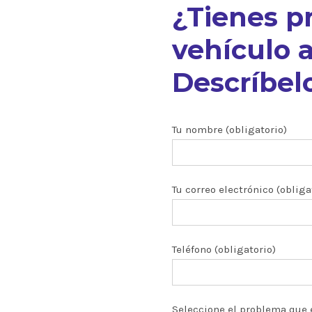
¿Tienes p
vehículo a
Descríbelo
nuestros
Tu nombre (obligatorio)
Tu correo electrónico (obliga
ón CRDI
zados
Teléfono (obligatorio)
 y turbos
Seleccione el problema que 