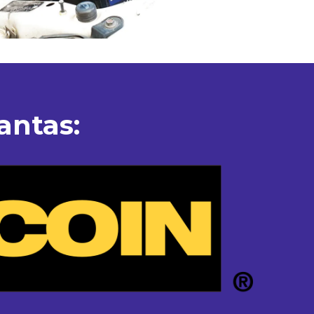
antas: