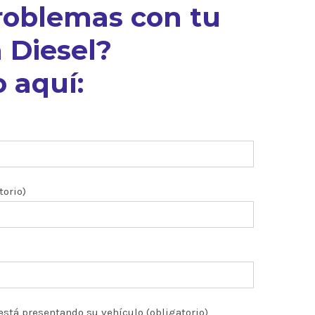
roblemas con tu
 Diesel?
 aquí:
torio)
está presentando su vehículo (obligatorio)