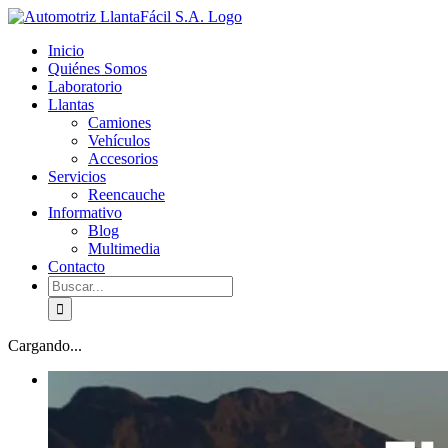
Skip
facebook
youtube
to
Inicio
content
Quiénes Somos
Laboratorio
Llantas
Camiones
Vehículos
Accesorios
Servicios
Reencauche
Informativo
Blog
Multimedia
Contacto
Buscar:
Cargando...