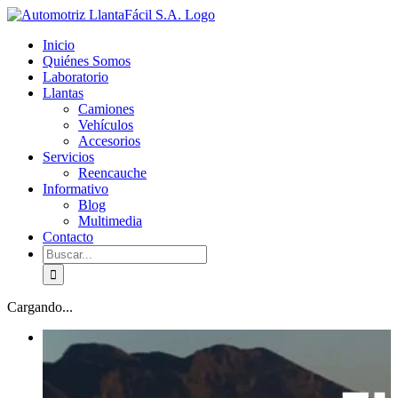
Skip
facebook
youtube
to
Inicio
content
Quiénes Somos
Laboratorio
Llantas
Camiones
Vehículos
Accesorios
Servicios
Reencauche
Informativo
Blog
Multimedia
Contacto
Buscar:
Cargando...