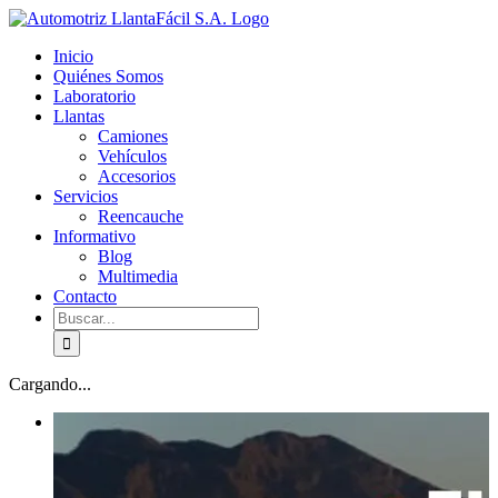
Skip
facebook
youtube
to
Inicio
content
Quiénes Somos
Laboratorio
Llantas
Camiones
Vehículos
Accesorios
Servicios
Reencauche
Informativo
Blog
Multimedia
Contacto
Buscar:
Cargando...