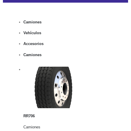
Camiones
Vehículos
Accesorios
Camiones
rito
lles
RR706
Camiones