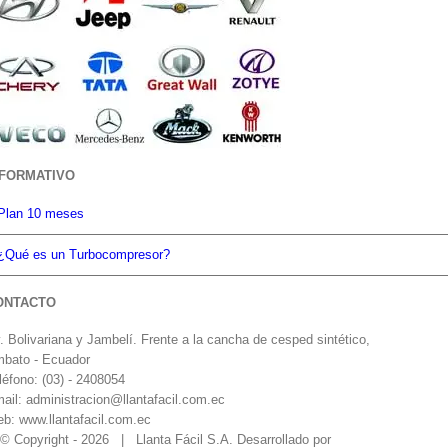
NFORMATIVO
Plan 10 meses
¿Qué es un Turbocompresor?
ONTACTO
. Bolivariana y Jambelí. Frente a la cancha de cesped sintético,
bato - Ecuador
léfono: (03) - 2408054
ail: administracion@llantafacil.com.ec
b: www.llantafacil.com.ec
© Copyright -
2026 | Llanta Fácil S.A. Desarrollado por