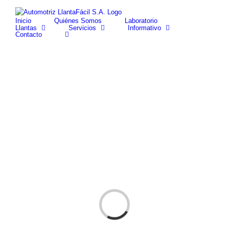
Skip
facebook
youtube
to
Inicio
Quiénes Somos
Laboratorio
content
Llantas
Servicios
Informativo
Contacto
Cargando...