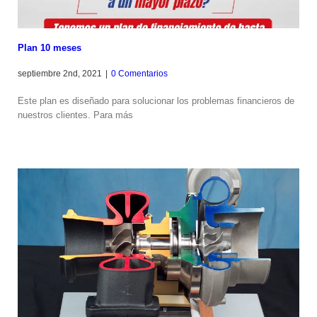
rito
lles
Plan 10 meses
septiembre 2nd, 2021
|
0 Comentarios
Este plan es diseñado para solucionar los problemas financieros de
RR902
nuestros clientes. Para más
Camiones