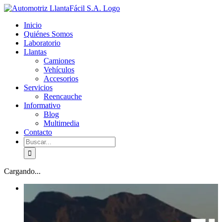
Skip
facebook
youtube
to
Inicio
content
Quiénes Somos
Laboratorio
Llantas
Camiones
Vehículos
Accesorios
Servicios
Reencauche
Informativo
Blog
Multimedia
Contacto
Buscar:
Cargando...