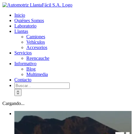
Skip
facebook
youtube
to
Inicio
content
Quiénes Somos
Laboratorio
Llantas
Camiones
Vehículos
Accesorios
Servicios
Reencauche
Informativo
Blog
Multimedia
Contacto
Buscar:
Cargando...