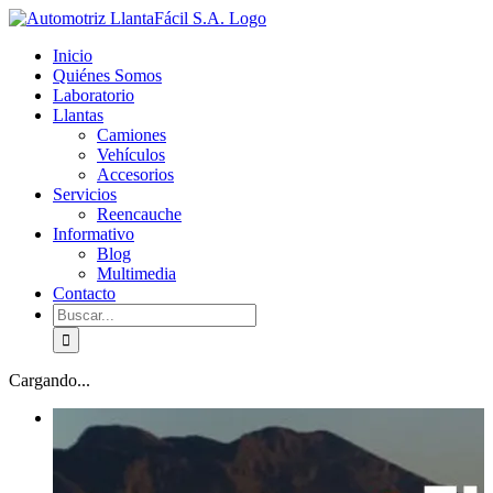
Skip
facebook
youtube
to
Inicio
content
Quiénes Somos
Laboratorio
Llantas
Camiones
Vehículos
Accesorios
Servicios
Reencauche
Informativo
Blog
Multimedia
Contacto
Buscar:
Cargando...