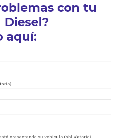
roblemas con tu
 Diesel?
 aquí:
torio)
está presentando su vehículo (obligatorio)