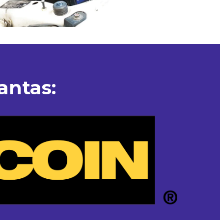
antas: