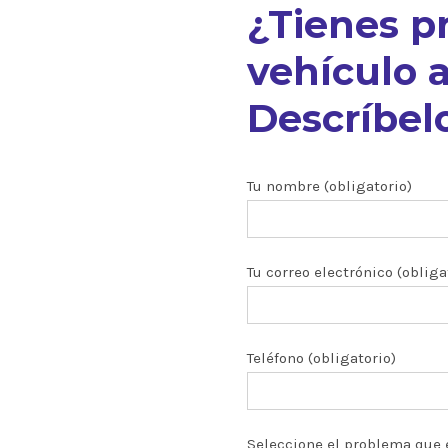
¿Tienes p
vehículo a
Descríbelo
nuestros
Tu nombre (obligatorio)
Tu correo electrónico (obliga
ón CRDI
zados
Teléfono (obligatorio)
 y turbos
Seleccione el problema que 