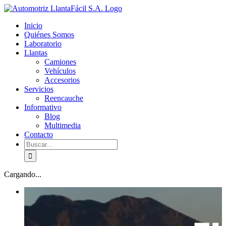
Skip
facebook
youtube
to
Inicio
content
Quiénes Somos
Laboratorio
Llantas
Camiones
Vehículos
Accesorios
Servicios
Reencauche
Informativo
Blog
Multimedia
Contacto
Buscar:
Cargando...