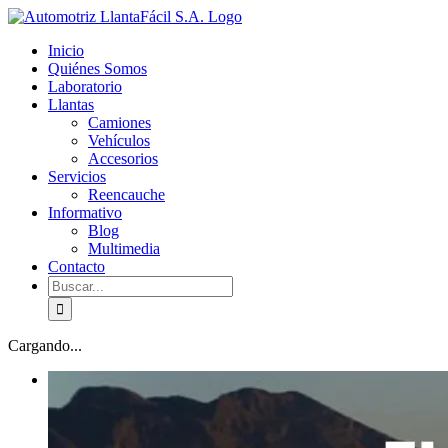
Skip
facebook
youtube
to
Inicio
content
Quiénes Somos
Laboratorio
Llantas
Camiones
Vehículos
Accesorios
Servicios
Reencauche
Informativo
Blog
Multimedia
Contacto
Buscar:
Cargando...