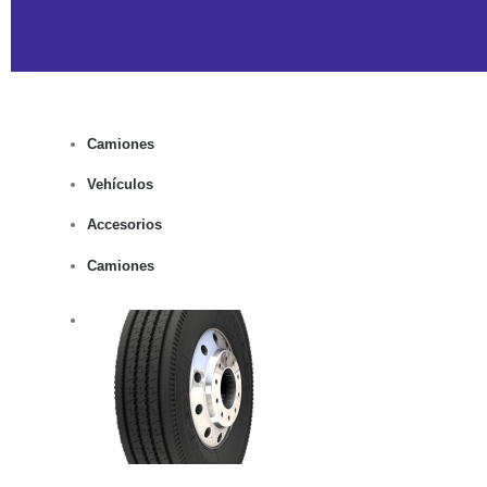
Camiones
Vehículos
Accesorios
Camiones
rito
lles