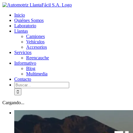
Skip
facebook
youtube
to
Inicio
content
Quiénes Somos
Laboratorio
Llantas
Camiones
Vehículos
Accesorios
Servicios
Reencauche
Informativo
Blog
Multimedia
Contacto
Buscar:
Cargando...