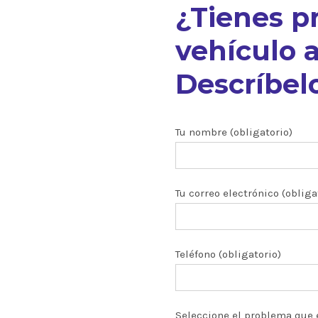
¿Tienes p
vehículo a
Descríbelo
nuestros
Tu nombre (obligatorio)
Tu correo electrónico (obliga
ón CRDI
zados
Teléfono (obligatorio)
 y turbos
Seleccione el problema que 