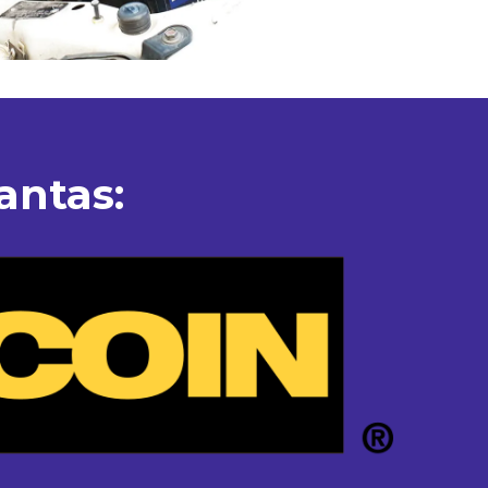
antas: