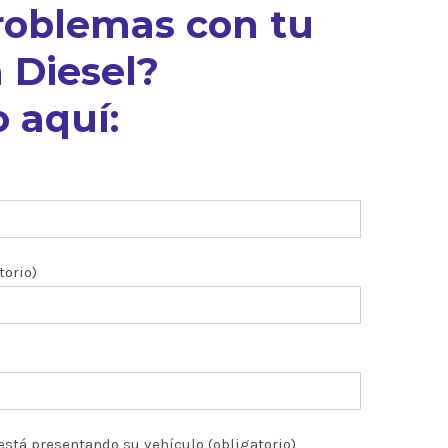
roblemas con tu
 Diesel?
 aquí:
torio)
está presentando su vehículo (obligatorio)