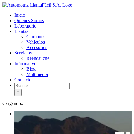
Skip
facebook
youtube
to
Inicio
content
Quiénes Somos
Laboratorio
Llantas
Camiones
Vehículos
Accesorios
Servicios
Reencauche
Informativo
Blog
Multimedia
Contacto
Buscar:
Cargando...